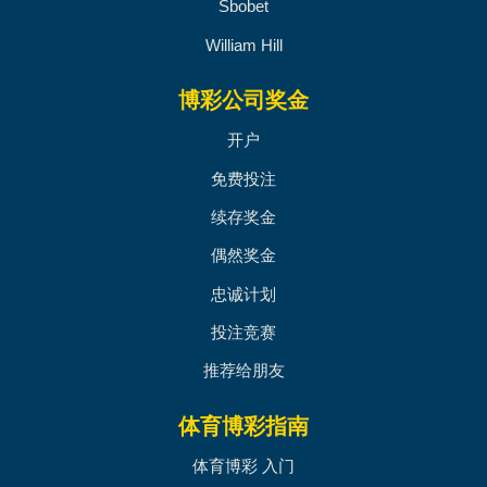
Sbobet
William Hill
博彩公司奖金
开户
免费投注
续存奖金
偶然奖金
忠诚计划
投注竞赛
推荐给朋友
体育博彩指南
体育博彩 入门