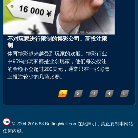
不对玩家进行限制的博彩公司。高投注限
制
体育博彩越来越受到玩家的欢迎。博彩行业
中95%的玩家都是业余玩家，他们每次投注
的金额不会超过200美元，通常只在一张彩票
上投注较少的几场比赛。
1
2
3
4
5
© 2004-2016 88.BettingWell.com在此声明，禁止复制本网站
任何内容。