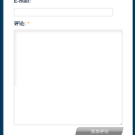
E-mail:
评论:
*